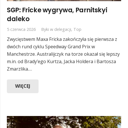
SGP: Fricke wygrywa, Parnitskyi
daleko
5 czerwca 2026
Byki w delegacji
,
Top
Zwycięstwem Maxa Fricka zakończyła się pierwsza z
dwóch rund cyklu Speedway Grand Prix w
Manchestrze. Australijczyk na torze okazał się lepszy
m.in. od Brady’ego Kurtza, Jacka Holdera i Bartosza
Zmarzlika.…
WIĘCEJ