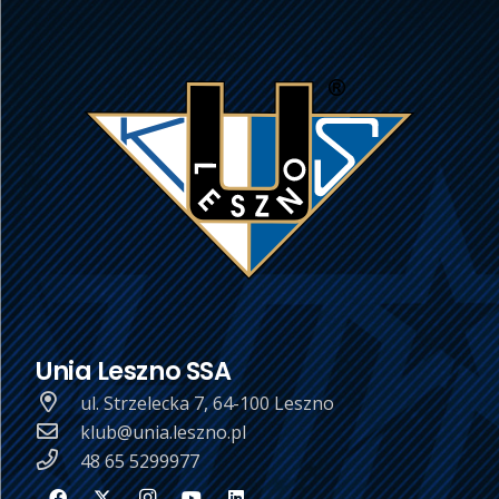
Unia Leszno SSA
ul. Strzelecka 7, 64-100 Leszno
klub@unia.leszno.pl
48 65 5299977