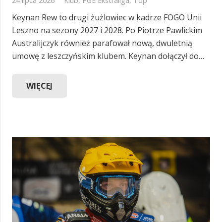
24 lipca 2026
Klub
,
PGE Ekstraliga
,
Top
Keynan Rew to drugi żużlowiec w kadrze FOGO Unii
Leszno na sezony 2027 i 2028. Po Piotrze Pawlickim
Australijczyk również parafował nową, dwuletnią
umowę z leszczyńskim klubem. Keynan dołączył do…
WIĘCEJ