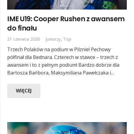
IME U19: Cooper Rushen z awansem
do finału
21 czerwca 2026
Juniorzy
,
Top
Trzech Polaków na podium w Pilznie! Pechowy
półfinał dla Bednara. Czterech w stawce – trzech z
awansem i to z pełnym podium! Bardzo dobrze dla
Bartosza Bańbora, Maksymiliana Pawełczaka i…
WIĘCEJ