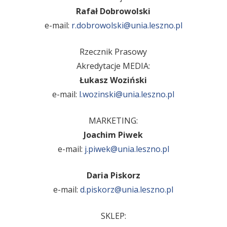
Rafał Dobrowolski
e-mail:
r.dobrowolski@unia.leszno.pl
Rzecznik Prasowy
Akredytacje MEDIA:
Łukasz Woziński
e-mail:
l.wozinski@unia.leszno.pl
MARKETING:
Joachim Piwek
e-mail:
j.piwek@unia.leszno.pl
Daria Piskorz
e-mail:
d.piskorz@unia.leszno.pl
SKLEP: