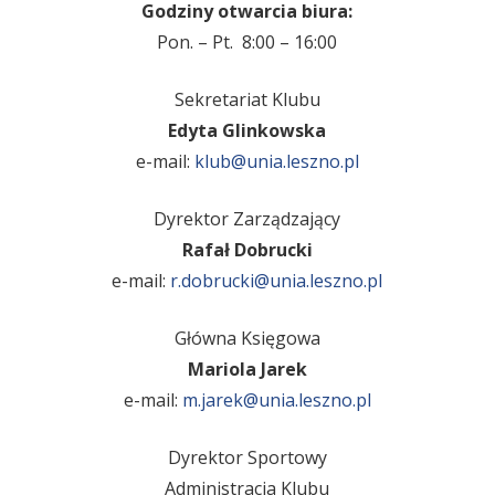
Godziny otwarcia biura:
Pon. – Pt. 8:00 – 16:00
Sekretariat Klubu
Edyta Glinkowska
e-mail:
klub@unia.leszno.pl
Dyrektor Zarządzający
Rafał Dobrucki
e-mail:
r.dobrucki@unia.leszno.pl
Główna Księgowa
Mariola Jarek
e-mail:
m.jarek@unia.leszno.pl
Dyrektor Sportowy
Administracja Klubu