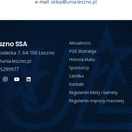
e-mail:
sklep@unia.leszno.pl
szno SSA
Aktualności
PGE Ekstraliga
trzelecka 7, 64-100 Leszno
Historia klubu
unia.leszno.pl
Sponsorzy
 5299977
Szkółka
Kontakt
Regulamin bilety i karnety
Regulamin imprezy masowej