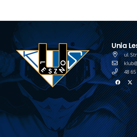
Unia Le
ul. S
klub@
48 65