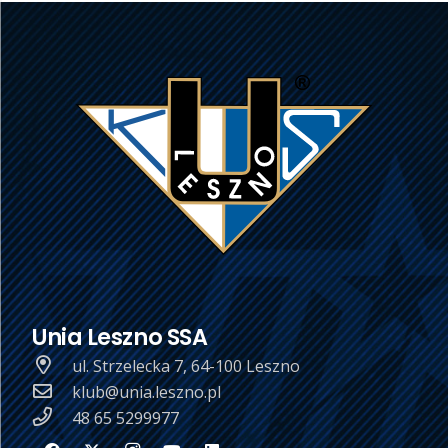
Unia Leszno SSA
ul. Strzelecka 7, 64-100 Leszno
klub@unia.leszno.pl
48 65 5299977