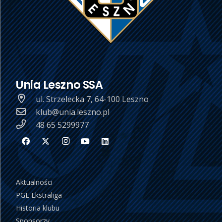
Unia Leszno SSA
ul. Strzelecka 7, 64-100 Leszno
klub@unia.leszno.pl
48 65 5299977
Aktualności
PGE Ekstraliga
Historia klubu
Sponsorzy