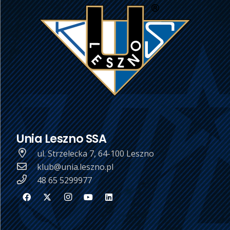
Unia Leszno SSA
ul. Strzelecka 7, 64-100 Leszno
klub@unia.leszno.pl
48 65 5299977