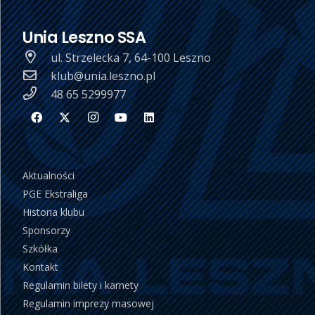
Unia Leszno SSA
ul. Strzelecka 7, 64-100 Leszno
klub@unia.leszno.pl
48 65 5299977
Aktualności
PGE Ekstraliga
Historia klubu
Sponsorzy
Szkółka
Kontakt
Regulamin bilety i karnety
Regulamin imprezy masowej