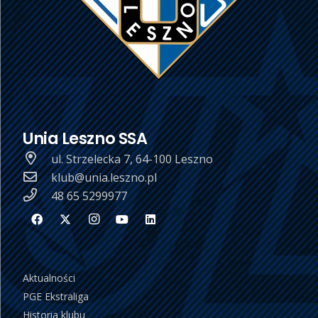
Unia Leszno SSA
ul. Strzelecka 7, 64-100 Leszno
klub@unia.leszno.pl
48 65 5299977
Aktualności
PGE Ekstraliga
Historia klubu