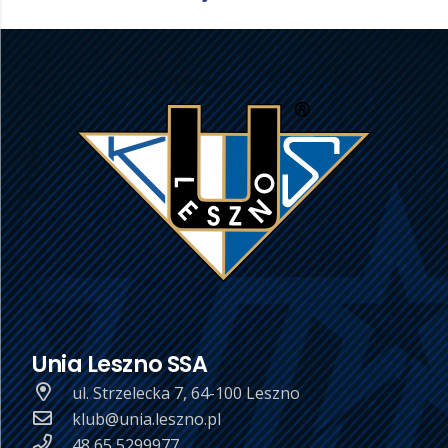
Unia Leszno SSA
ul. Strzelecka 7, 64-100 Leszno
klub@unia.leszno.pl
48 65 5299977