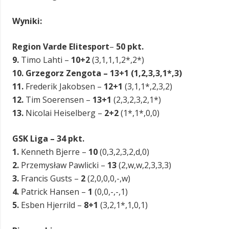
Wyniki:
Region Varde Elitesport
–
50 pkt.
9.
Timo Lahti –
10+2
(3,1,1,1,2*,2*)
10.
Grzegorz Zengota – 13+1 (1,2,3,3,1*,3)
11.
Frederik Jakobsen –
12+1
(3,1,1*,2,3,2)
12.
Tim Soerensen –
13+1
(2,3,2,3,2,1*)
13.
Nicolai Heiselberg –
2+2
(1*,1*,0,0)
GSK Liga – 34 pkt.
1.
Kenneth Bjerre –
10
(0,3,2,3,2,d,0)
2.
Przemysław Pawlicki –
13
(2,w,w,2,3,3,3)
3.
Francis Gusts –
2
(2,0,0,0,-,w)
4.
Patrick Hansen –
1
(0,0,-,-,1)
5.
Esben Hjerrild –
8+1
(3,2,1*,1,0,1)