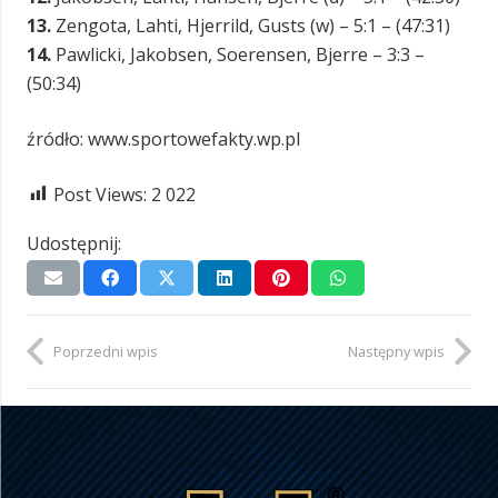
13.
Zengota, Lahti, Hjerrild, Gusts (w) – 5:1 – (47:31)
14.
Pawlicki, Jakobsen, Soerensen, Bjerre – 3:3 –
(50:34)
źródło: www.sportowefakty.wp.pl
Post Views:
2 022
Udostępnij:
Poprzedni wpis
Następny wpis