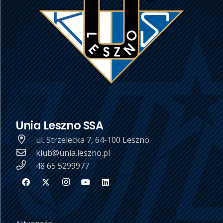
Unia Leszno SSA
ul. Strzelecka 7, 64-100 Leszno
klub@unia.leszno.pl
48 65 5299977