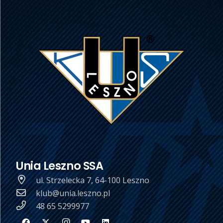
Unia Leszno SSA
ul. Strzelecka 7, 64-100 Leszno
klub@unia.leszno.pl
48 65 5299977