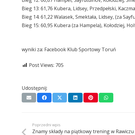
Bieg 12: 60,67 Hampel, Sayfutdinov, Kołodziej, Sm
Bieg 13: 61,76 Kubera, Lidsey, Przedpełski, Kaczma
Bieg 14: 61,22 Walasek, Smektała, Lidsey, (za Sayfu
Bieg 15: 60,95 Kubera (za Hampela), Kołodziej, Ho
wyniki za: Facebook Klub Sportowy Toruń
Post Views:
705
Udostępnij:
Poprzedni wpis
Znamy składy na piątkowy trening w Rawiczu