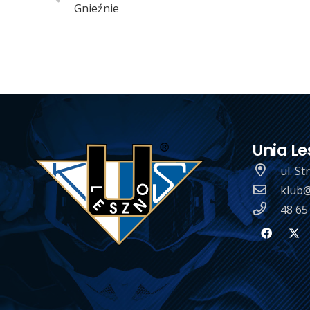
Gnieźnie
Unia Le
ul. S
klub@
48 65