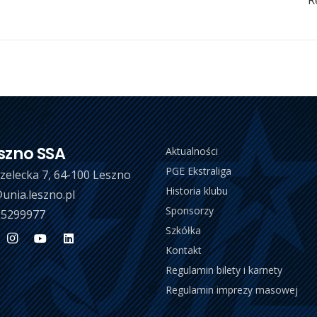
R
szno SSA
Aktualności
PGE Ekstraliga
trzelecka 7, 64-100 Leszno
Historia klubu
unia.leszno.pl
Sponsorzy
 5299977
Szkółka
Kontakt
Regulamin bilety i karnety
Regulamin imprezy masowej