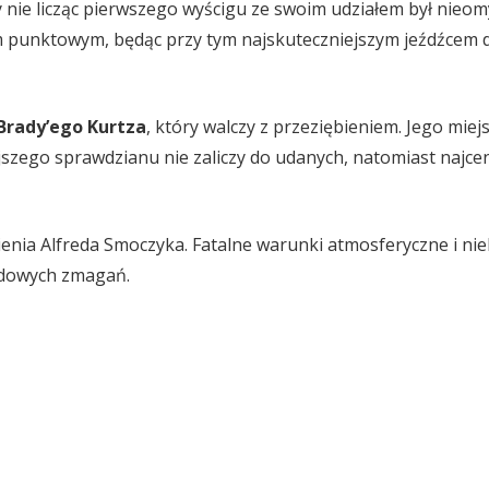
y nie licząc pierwszego wyścigu ze swoim udziałem był nieo
 punktowym, będąc przy tym najskuteczniejszym jeźdźcem d
Brady’ego Kurtza
, który walczy z przeziębieniem. Jego miej
jszego sprawdzianu nie zaliczy do udanych, natomiast najcenn
ienia Alfreda Smoczyka. Fatalne warunki atmosferyczne i ni
odowych zmagań.