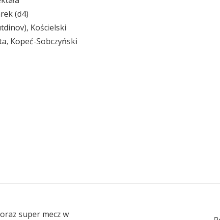
ektała
rek (d4)
tdinov), Kościelski
lta, Kopeć-Sobczyński
 oraz super mecz w