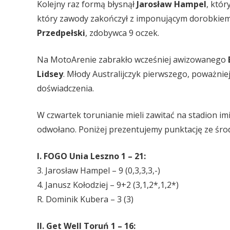
Kolejny raz formą błysnął
Jarosław Hampel
, któr
który zawody zakończył z imponującym dorobkiem
Przedpełski
, zdobywca 9 oczek.
Na MotoArenie zabrakło wcześniej awizowanego
Lidsey
. Młody Australijczyk pierwszego, poważnie
doświadczenia.
W czwartek torunianie mieli zawitać na stadion im
odwołano. Poniżej prezentujemy punktację ze śr
I. FOGO Unia Leszno 1 – 21:
3. Jarosław Hampel – 9 (0,3,3,3,-)
4. Janusz Kołodziej – 9+2 (3,1,2*,1,2*)
R. Dominik Kubera – 3 (3)
II. Get Well Toruń 1 – 16: