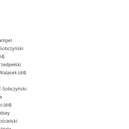
Hampel
-Sobczyński
d4)
rzedpełski
 Walasek (d4)
ć-Sobczyński
a
i (d4)
idsey
ścielski