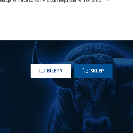
elacja UniaLesznoTV z turnieju par w Toruniu
BILETY
SKLEP