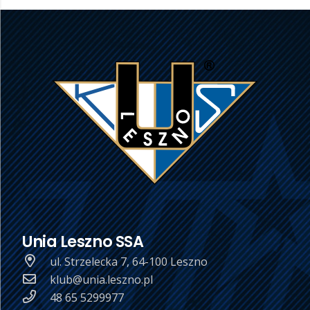
Unia Leszno SSA
ul. Strzelecka 7, 64-100 Leszno
klub@unia.leszno.pl
48 65 5299977