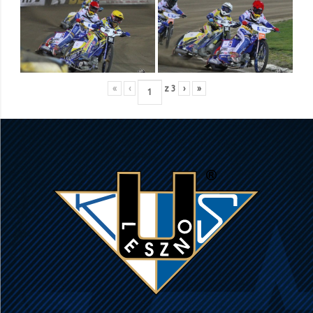
«
‹
z
3
›
»