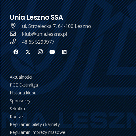
Unia Leszno SSA
ul. Strzelecka 7, 64-100 Leszno
klub@unia.leszno.pl
48 65 5299977
Aktualności
PGE Ekstraliga
Historia klubu
Sponsorzy
Szkółka
Kontakt
Regulamin bilety i karnety
Regulamin imprezy masowej