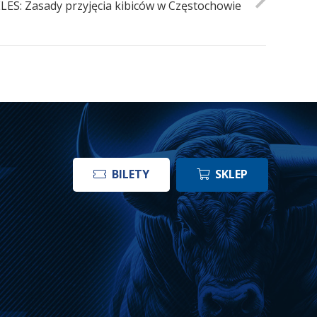
ES: Zasady przyjęcia kibiców w Częstochowie
BILETY
SKLEP