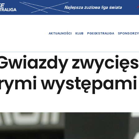
AKTUALNOŚCI
KLUB
PGE EKSTRALIGA
SPONSORZY
Gwiazdy zwycięsk
brymi występami