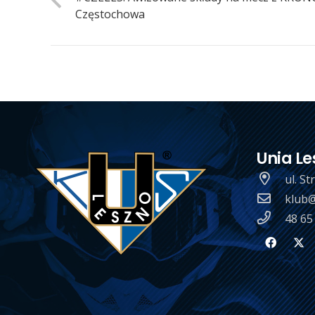
Częstochowa
Unia Le
ul. S
klub@
48 65