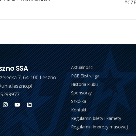
#CZEL
szno SSA
Aktualności
PGE Ekstraliga
trzelecka 7, 64-100 Leszno
Historia klubu
unia.leszno.pl
Sponsorzy
 5299977
Szkółka
Kontakt
Regulamin bilety i karnety
Regulamin imprezy masowej