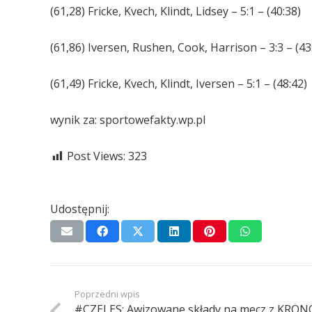
(61,28) Fricke, Kvech, Klindt, Lidsey – 5:1 – (40:38)
(61,86) Iversen, Rushen, Cook, Harrison – 3:3 – (43
(61,49) Fricke, Kvech, Klindt, Iversen – 5:1 – (48:42)
wynik za: sportowefakty.wp.pl
Post Views:
323
Udostępnij:
Poprzedni wpis
#CZELES: Awizowane składy na mecz z KRO