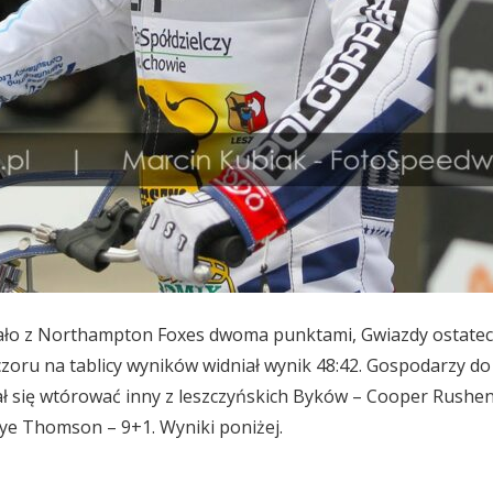
wało z Northampton Foxes dwoma punktami, Gwiazdy ostatecz
zoru na tablicy wyników widniał wynik 48:42. Gospodarzy do z
ał się wtórować inny z leszczyńskich Byków – Cooper Rushen
ye Thomson – 9+1. Wyniki poniżej.