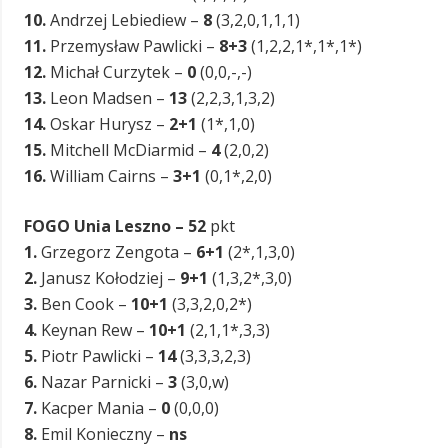
10.
Andrzej Lebiediew –
8
(3,2,0,1,1,1)
11.
Przemysław Pawlicki –
8+3
(1,2,2,1*,1*,1*)
12.
Michał Curzytek –
0
(0,0,-,-)
13.
Leon Madsen –
13
(2,2,3,1,3,2)
14.
Oskar Hurysz –
2+1
(1*,1,0)
15.
Mitchell McDiarmid –
4
(2,0,2)
16.
William Cairns –
3+1
(0,1*,2,0)
FOGO Unia Leszno – 52
pkt
1.
Grzegorz Zengota –
6+1
(2*,1,3,0)
2.
Janusz Kołodziej –
9+1
(1,3,2*,3,0)
3.
Ben Cook –
10+1
(3,3,2,0,2*)
4.
Keynan Rew –
10+1
(2,1,1*,3,3)
5.
Piotr Pawlicki –
14
(3,3,3,2,3)
6.
Nazar Parnicki –
3
(3,0,w)
7.
Kacper Mania –
0
(0,0,0)
8.
Emil Konieczny –
ns