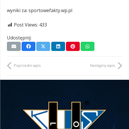
wyniki za: sportowefakty.wp.pl
Post Views:
433
Udostępnij:
Poprzedni wpis
Następny wpis