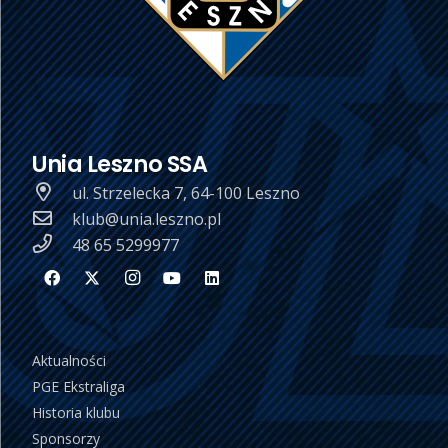
Unia Leszno SSA
ul. Strzelecka 7, 64-100 Leszno
klub@unia.leszno.pl
48 65 5299977
Aktualności
PGE Ekstraliga
Historia klubu
Sponsorzy