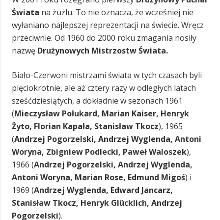
Świata
na żużlu. To nie oznacza, że wcześniej nie
wyłaniano najlepszej reprezentacji na świecie. Wręcz
przeciwnie. Od 1960 do 2000 roku zmagania nosiły
nazwę
Drużynowych Mistrzostw Świata.
Biało-Czerwoni mistrzami świata w tych czasach byli
pięciokrotnie, ale aż cztery razy w odległych latach
sześćdziesiątych, a dokładnie w sezonach 1961
(
Mieczysław Połukard, Marian Kaiser, Henryk
Żyto, Florian Kapała, Stanisław Tkocz
), 1965
(
Andrzej Pogorzelski, Andrzej Wyglenda, Antoni
Woryna, Zbigniew Podlecki, Paweł Waloszek
),
1966 (
Andrzej Pogorzelski, Andrzej Wyglenda,
Antoni Woryna, Marian Rose, Edmund Migoś
) i
1969 (
Andrzej Wyglenda, Edward Jancarz,
Stanisław Tkocz, Henryk Glücklich, Andrzej
Pogorzelski
).