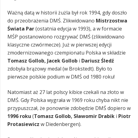
Ważną datą w historii żużla był rok 1994, gdy doszło
do przeobrażenia DMŚ. Zlikwidowano
Mistrzostwa
Świata Par
(ostatnia edycja w 1993), a w formacie
MŚP postanowiono rozgrywać DMŚ (zlikwidowano
klasyczne czwórmecze). Już w pierwszej edycji
zmodernizowanego czempionatu Polska w składzie
Tomasz Gollob, Jacek Gollob
i
Dariusz Śledź
zdobyła brązowy medal (w Brokstedt). Było to
pierwsze polskie podium w DMŚ od 1980 roku!
Natomiast aż 27 lat polscy kibice czekali na złoto w
DMŚ. Gdy Polska wygrała w 1969 roku chyba nikt nie
przypuszczał, że ponownie zdobędzie DMŚ dopiero w
1996 roku
(
Tomasz Gollob, Sławomir Drabik
i
Piotr
Protasiewicz
w Diedenbergen).