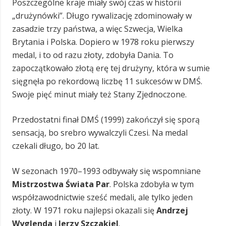
Poszczególne kraje miały swój czas w historii
„drużynówki”. Długo rywalizację zdominowały w
zasadzie trzy państwa, a więc Szwecja, Wielka
Brytania i Polska. Dopiero w 1978 roku pierwszy
medal, i to od razu złoty, zdobyła Dania. To
zapoczątkowało złotą erę tej drużyny, która w sumie
sięgnęła po rekordową liczbę 11 sukcesów w DMŚ.
Swoje pięć minut miały też Stany Zjednoczone.
Przedostatni finał DMŚ (1999) zakończył się sporą
sensacją, bo srebro wywalczyli Czesi. Na medal
czekali długo, bo 20 lat.
W sezonach 1970–1993 odbywały się wspomniane
Mistrzostwa Świata Par
. Polska zdobyła w tym
współzawodnictwie sześć medali, ale tylko jeden
złoty. W 1971 roku najlepsi okazali się
Andrzej
Wyglenda
i
Jerzy Szczakiel
.