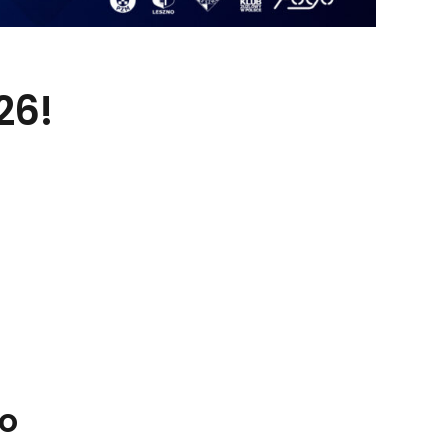
26!
no