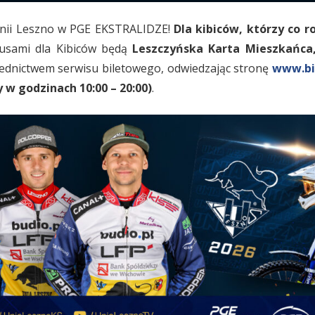
ii Leszno w PGE EKSTRALIDZE!
Dla kibiców, którzy co r
sami dla Kibiców będą
Leszczyńska Karta Mieszkańca
nictwem serwisu biletowego, odwiedzając stronę
www.bil
y w godzinach 10:00 – 20:00)
.