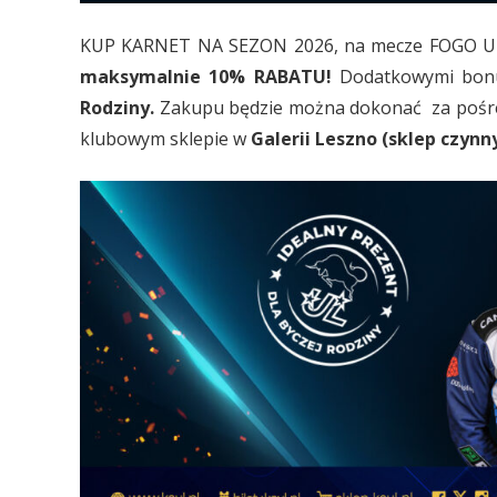
KUP KARNET NA SEZON 2026, na mecze FOGO Un
maksymalnie 10% RABATU!
Dodatkowymi bonu
Rodziny.
Zakupu będzie można dokonać za pośred
klubowym sklepie w
Galerii Leszno (sklep czynn