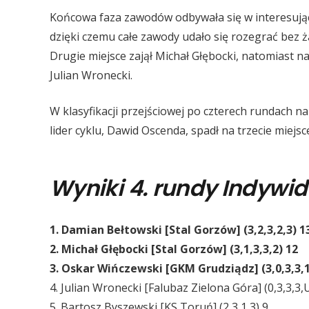
Końcowa faza zawodów odbywała się w interesujące
dzięki czemu całe zawody udało się rozegrać bez
Drugie miejsce zajął Michał Głębocki, natomiast 
Julian Wronecki.
W klasyfikacji przejściowej po czterech rundach 
lider cyklu, Dawid Oscenda, spadł na trzecie miejs
Wyniki 4. rundy Indywi
1. Damian Bełtowski [Stal Gorzów] (3,2,3,2,3) 1
2. Michał Głębocki [Stal Gorzów] (3,1,3,3,2) 12
3. Oskar Wińczewski [GKM Grudziądz] (3,0,3,3,1
4. Julian Wronecki [Falubaz Zielona Góra] (0,3,3,3,
5. Bartosz Byszewski [KS Toruń] (2,3,1,3) 9