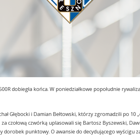
500R dobiegła końca. W poniedziałkowe popołudnie rywalizac
ichał Głębocki i Damian Bełtowski, którzy zgromadzili po 10 „
za czołową czwórką uplasowali się Bartosz Byszewski, Daw
ny dorobek punktowy. O awansie do decydującego wyścigu za