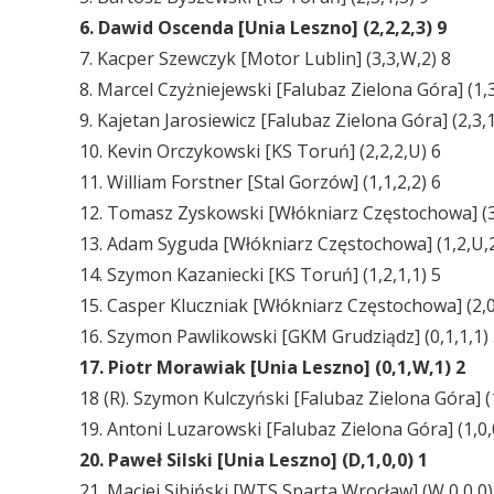
6. Dawid Oscenda [Unia Leszno] (2,2,2,3) 9
7. Kacper Szewczyk [Motor Lublin] (3,3,W,2) 8
8. Marcel Czyżniejewski [Falubaz Zielona Góra] (1,3
9. Kajetan Jarosiewicz [Falubaz Zielona Góra] (2,3,1
10. Kevin Orczykowski [KS Toruń] (2,2,2,U) 6
11. William Forstner [Stal Gorzów] (1,1,2,2) 6
12. Tomasz Zyskowski [Włókniarz Częstochowa] (3
13. Adam Syguda [Włókniarz Częstochowa] (1,2,U,2
14. Szymon Kazaniecki [KS Toruń] (1,2,1,1) 5
15. Casper Kluczniak [Włókniarz Częstochowa] (2,0
16. Szymon Pawlikowski [GKM Grudziądz] (0,1,1,1)
17. Piotr Morawiak [Unia Leszno] (0,1,W,1) 2
18 (R). Szymon Kulczyński [Falubaz Zielona Góra] (
19. Antoni Luzarowski [Falubaz Zielona Góra] (1,0,
20. Paweł Silski [Unia Leszno] (D,1,0,0) 1
21. Maciej Sibiński [WTS Sparta Wrocław] (W,0,0,0)