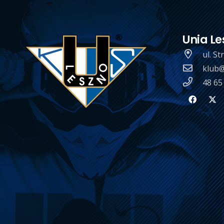
Unia Le
ul. S
klub@
48 65