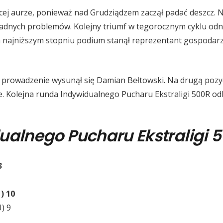
j aurze, ponieważ nad Grudziądzem zaczął padać deszcz. Na
 żadnych problemów. Kolejny triumf w tegorocznym cyklu od
na najniższym stopniu podium stanął reprezentant gospodarz
na prowadzenie wysunął się Damian Bełtowski. Na drugą poz
ce. Kolejna runda Indywidualnego Pucharu Ekstraligi 500R odb
dualnego Pucharu Ekstraligi 
3
) 10
U) 9