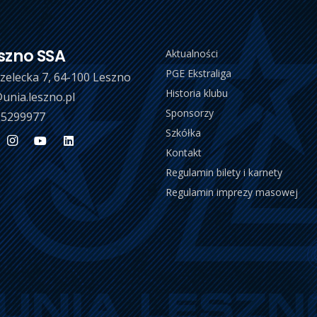
szno SSA
Aktualności
PGE Ekstraliga
trzelecka 7, 64-100 Leszno
Historia klubu
unia.leszno.pl
Sponsorzy
 5299977
Szkółka
Kontakt
Regulamin bilety i karnety
Regulamin imprezy masowej