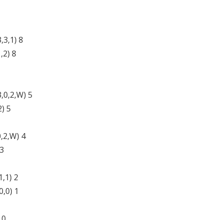
,3,1) 8
,2) 8
,0,2,W) 5
) 5
,2,W) 4
 3
1,1) 2
0,0) 1
 0