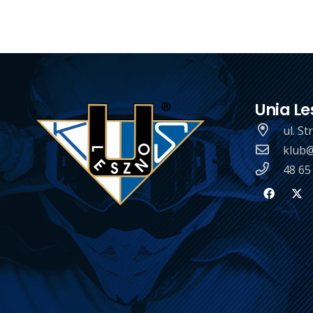
Unia Le
ul. S
klub@
48 65