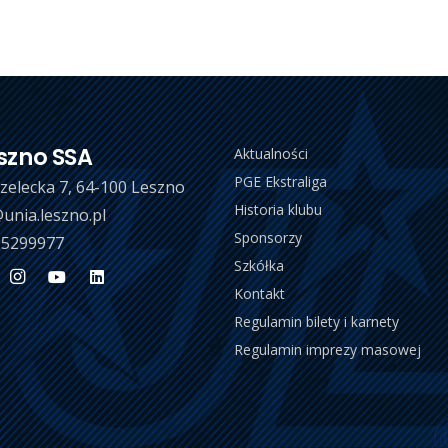
szno SSA
Aktualności
PGE Ekstraliga
trzelecka 7, 64-100 Leszno
Historia klubu
unia.leszno.pl
Sponsorzy
 5299977
Szkółka
Kontakt
Regulamin bilety i karnety
Regulamin imprezy masowej