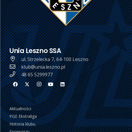
Unia Leszno SSA
ul. Strzelecka 7, 64-100 Leszno
klub@unia.leszno.pl
48 65 5299977
Aktualności
PGE Ekstraliga
Historia klubu
Sponsorzy