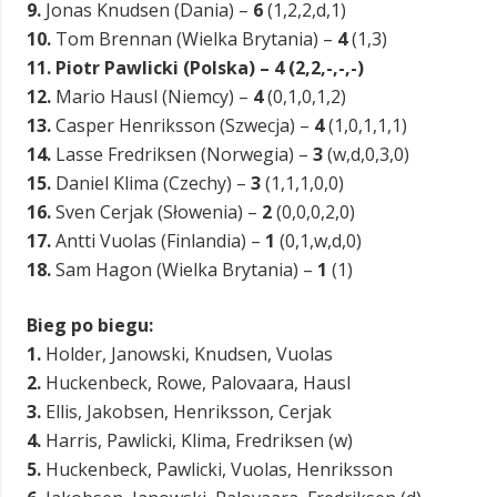
9.
Jonas Knudsen (Dania) –
6
(1,2,2,d,1)
10.
Tom Brennan (Wielka Brytania) –
4
(1,3)
11. Piotr Pawlicki (Polska) – 4 (2,2,-,-,-)
12.
Mario Hausl (Niemcy) –
4
(0,1,0,1,2)
13.
Casper Henriksson (Szwecja) –
4
(1,0,1,1,1)
14.
Lasse Fredriksen (Norwegia) –
3
(w,d,0,3,0)
15.
Daniel Klima (Czechy) –
3
(1,1,1,0,0)
16.
Sven Cerjak (Słowenia) –
2
(0,0,0,2,0)
17.
Antti Vuolas (Finlandia) –
1
(0,1,w,d,0)
18.
Sam Hagon (Wielka Brytania) –
1
(1)
Bieg po biegu:
1.
Holder, Janowski, Knudsen, Vuolas
2.
Huckenbeck, Rowe, Palovaara, Hausl
3.
Ellis, Jakobsen, Henriksson, Cerjak
4.
Harris, Pawlicki, Klima, Fredriksen (w)
5.
Huckenbeck, Pawlicki, Vuolas, Henriksson