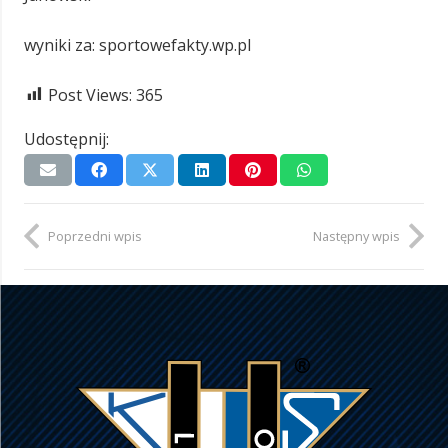
wyniki za: sportowefakty.wp.pl
Post Views:
365
Udostępnij:
Poprzedni wpis
Następny wpis