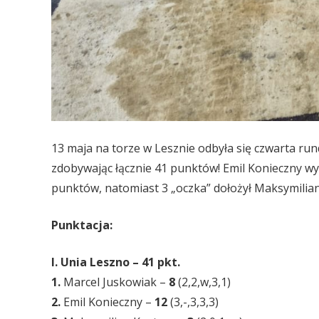
13 maja na torze w Lesznie odbyła się czwarta ru
zdobywając łącznie 41 punktów! Emil Konieczny wyg
punktów, natomiast 3 „oczka” dołożył Maksymilia
Punktacja:
I. Unia Leszno – 41 pkt.
1.
Marcel Juskowiak –
8
(2,2,w,3,1)
2.
Emil Konieczny –
12
(3,-,3,3,3)