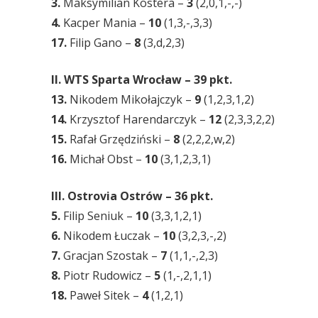
3.
Maksymilian Kostera –
3
(2,0,1,-,-)
4.
Kacper Mania –
10
(1,3,-,3,3)
17.
Filip Gano –
8
(3,d,2,3)
II. WTS Sparta Wrocław – 39 pkt.
13.
Nikodem Mikołajczyk –
9
(1,2,3,1,2)
14.
Krzysztof Harendarczyk –
12
(2,3,3,2,2)
15.
Rafał Grzędziński –
8
(2,2,2,w,2)
16.
Michał Obst –
10
(3,1,2,3,1)
III. Ostrovia Ostrów – 36 pkt.
5.
Filip Seniuk –
10
(3,3,1,2,1)
6.
Nikodem Łuczak –
10
(3,2,3,-,2)
7.
Gracjan Szostak –
7
(1,1,-,2,3)
8.
Piotr Rudowicz –
5
(1,-,2,1,1)
18.
Paweł Sitek –
4
(1,2,1)