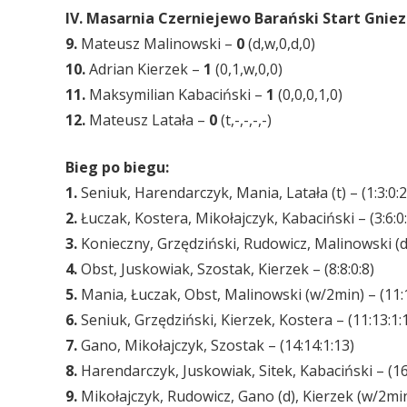
IV. Masarnia Czerniejewo Barański Start Gniezn
9.
Mateusz Malinowski –
0
(d,w,0,d,0)
10.
Adrian Kierzek –
1
(0,1,w,0,0)
11.
Maksymilian Kabaciński –
1
(0,0,0,1,0)
12.
Mateusz Latała –
0
(t,-,-,-,-)
Bieg po biegu:
1.
Seniuk, Harendarczyk, Mania, Latała (t) – (1:3:0:2
2.
Łuczak, Kostera, Mikołajczyk, Kabaciński – (3:6:0:
3.
Konieczny, Grzędziński, Rudowicz, Malinowski (d) 
4.
Obst, Juskowiak, Szostak, Kierzek – (8:8:0:8)
5.
Mania, Łuczak, Obst, Malinowski (w/2min) – (11:1
6.
Seniuk, Grzędziński, Kierzek, Kostera – (11:13:1:
7.
Gano, Mikołajczyk, Szostak – (14:14:1:13)
8.
Harendarczyk, Juskowiak, Sitek, Kabaciński – (16
9.
Mikołajczyk, Rudowicz, Gano (d), Kierzek (w/2min)