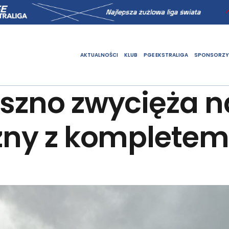
AKTUALNOŚCI
KLUB
PGE EKSTRALIGA
SPONSORZY
eszno zwycięża 
czny z komplete