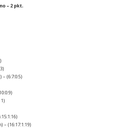
o – 2 pkt.
)
3)
– (6:7:0:5)
0:0:9)
11)
:15:1:16)
 – (16:17:1:19)