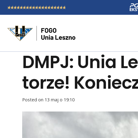
DMPJ: Unia L
torze! Konie
Posted on
13 maj o 19:10