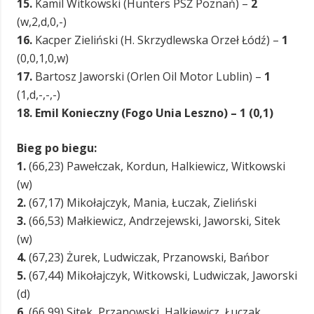
15.
Kamil Witkowski (Hunters PSŻ Poznań) –
2
(w,2,d,0,-)
16.
Kacper Zieliński (H. Skrzydlewska Orzeł Łódź) –
1
(0,0,1,0,w)
17.
Bartosz Jaworski (Orlen Oil Motor Lublin) –
1
(1,d,-,-,-)
18. Emil Konieczny (Fogo Unia Leszno) – 1 (0,1)
Bieg po biegu:
1.
(66,23) Pawełczak, Kordun, Halkiewicz, Witkowski
(w)
2.
(67,17) Mikołajczyk, Mania, Łuczak, Zieliński
3.
(66,53) Małkiewicz, Andrzejewski, Jaworski, Sitek
(w)
4.
(67,23) Żurek, Ludwiczak, Przanowski, Bańbor
5.
(67,44) Mikołajczyk, Witkowski, Ludwiczak, Jaworski
(d)
6.
(66,99) Sitek, Przanowski, Halkiewicz, Łuczak