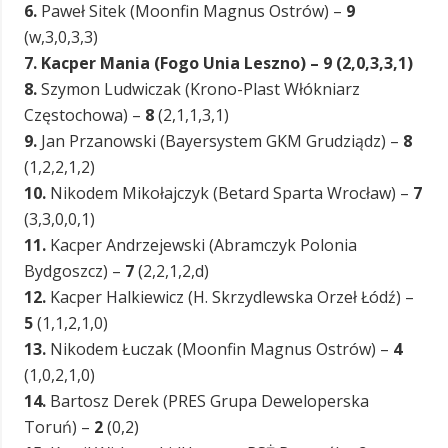
6.
Paweł Sitek (Moonfin Magnus Ostrów) –
9
(w,3,0,3,3)
7. Kacper Mania (Fogo Unia Leszno) – 9 (2,0,3,3,1)
8.
Szymon Ludwiczak (Krono-Plast Włókniarz
Częstochowa) –
8
(2,1,1,3,1)
9.
Jan Przanowski (Bayersystem GKM Grudziądz) –
8
(1,2,2,1,2)
10.
Nikodem Mikołajczyk (Betard Sparta Wrocław) –
7
(3,3,0,0,1)
11.
Kacper Andrzejewski (Abramczyk Polonia
Bydgoszcz) –
7
(2,2,1,2,d)
12.
Kacper Halkiewicz (H. Skrzydlewska Orzeł Łódź) –
5
(1,1,2,1,0)
13.
Nikodem Łuczak (Moonfin Magnus Ostrów) –
4
(1,0,2,1,0)
14.
Bartosz Derek (PRES Grupa Deweloperska
Toruń) –
2
(0,2)