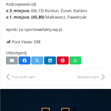
Andrzejewski (d)
o 3. miejsce.
(66,13) Kordun, Żurek, Bańbor
o 1. miejsce. (65,80)
Małkiewicz, Pawełczak
wyniki za: sportowefakty.wp.pl
Post Views:
598
Udostępnij:
Poprzedni wpis
Następny wpis