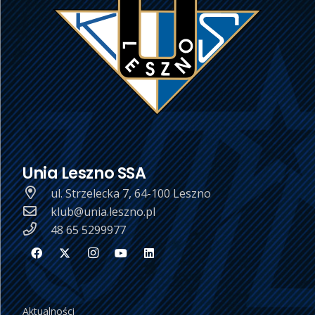
Unia Leszno SSA
ul. Strzelecka 7, 64-100 Leszno
klub@unia.leszno.pl
48 65 5299977
Aktualności