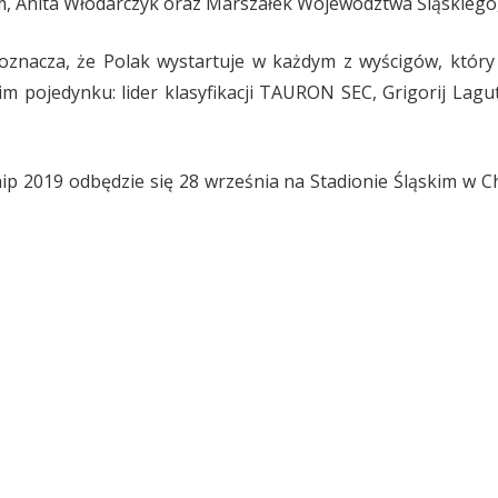
em, Anita Włodarczyk oraz Marszałek Województwa Śląskiego,
oznacza, że Polak wystartuje w każdym z wyścigów, który
m pojedynku: lider klasyfikacji TAURON SEC, Grigorij Lagu
 2019 odbędzie się 28 września na Stadionie Śląskim w C