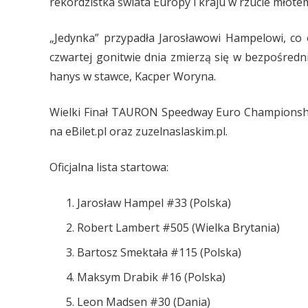
rekordzistka świata Europy i kraju w rzucie młot
„Jedynka” przypadła Jarosławowi Hampelowi, co 
czwartej gonitwie dnia zmierzą się w bezpośredni
hanys w stawce, Kacper Woryna.
Wielki Finał TAURON Speedway Euro Championship
na eBilet.pl oraz zuzelnaslaskim.pl.
Oficjalna lista startowa:
Jarosław Hampel #33 (Polska)
Robert Lambert #505 (Wielka Brytania)
Bartosz Smektała #115 (Polska)
Maksym Drabik #16 (Polska)
Leon Madsen #30 (Dania)