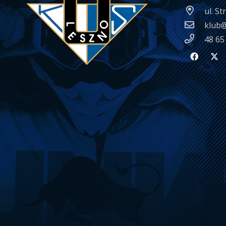
ul. S
klub@
48 65