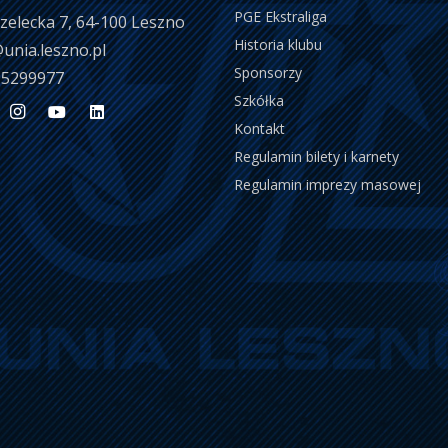
PGE Ekstraliga
trzelecka 7, 64-100 Leszno
Historia klubu
unia.leszno.pl
Sponsorzy
 5299977
Szkółka
Kontakt
Regulamin bilety i karnety
Regulamin imprezy masowej