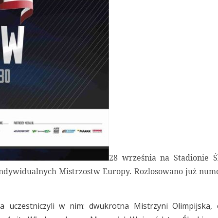
28 września na Stadionie Ś
ywidualnych Mistrzostw Europy. Rozlosowano już numer
 uczestniczyli w nim: dwukrotna Mistrzyni Olimpijska, 