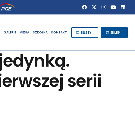
GALERIE
MEDIA
SZKÓŁKA
KONTAKT
BILETY
SKLEP
jedynką.
erwszej serii