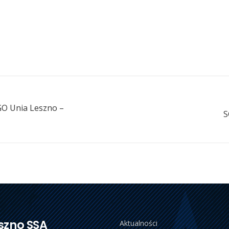
GO Unia Leszno –
S
szno SSA
Aktualności