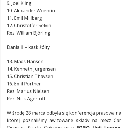
9. Joel Kling
10. Alexander Woentin
11. Emil Millberg
12. Christoffer Selvin
Rez. William Björling
Dania II – kask żółty
13. Mads Hansen
14. Kenneth Jurgensen
15. Christian Thaysen
16. Emil Portner
Rez. Marius Nielsen
Rez. Nick Agertoft
W środę 28 marca odbyła się konferencja prasowa na
której poznaliśmy awizowane składy na mecz Car
Gwarant Startu Gniezno oraz
FOGO Unii Leszno
.