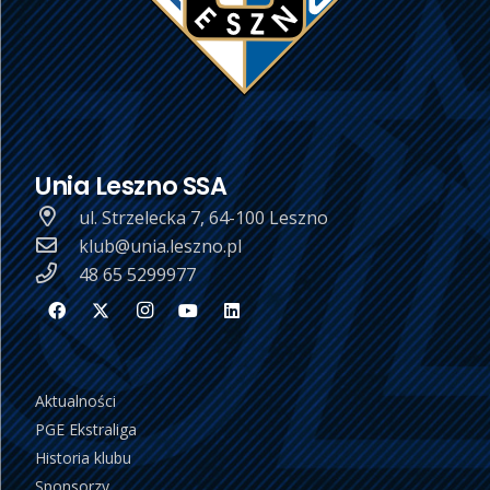
Unia Leszno SSA
ul. Strzelecka 7, 64-100 Leszno
klub@unia.leszno.pl
48 65 5299977
Aktualności
PGE Ekstraliga
Historia klubu
Sponsorzy