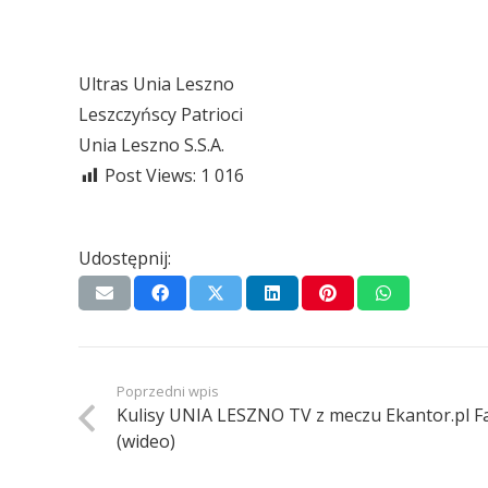
Ultras Unia Leszno
Leszczyńscy Patrioci
Unia Leszno S.S.A.
Post Views:
1 016
Udostępnij:
Poprzedni wpis
Kulisy UNIA LESZNO TV z meczu Ekantor.pl F
(wideo)