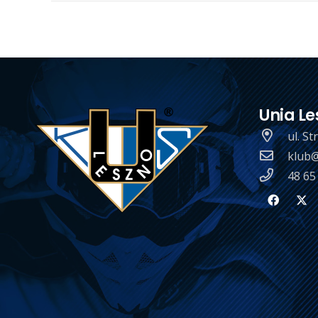
Unia Le
ul. S
klub@
48 65