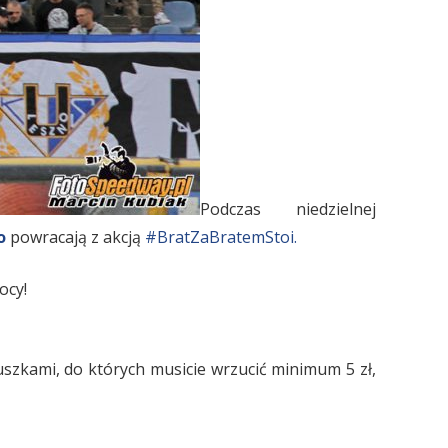
Podczas niedzielnej
o
powracają z akcją
#
BratZaBratemStoi.
ocy!
uszkami, do których musicie wrzucić minimum 5 zł,