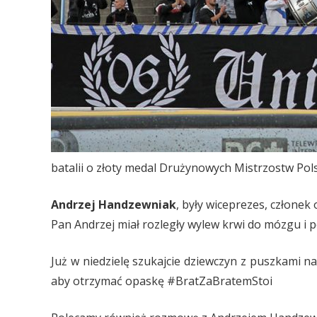
batalii o złoty medal Drużynowych Mistrzostw Pols
Andrzej Handzewniak
, były wiceprezes, człone
Pan Andrzej miał rozległy wylew krwi do mózgu i 
Już w niedzielę szukajcie dziewczyn z puszkami n
aby otrzymać opaskę #BratZaBratemStoi