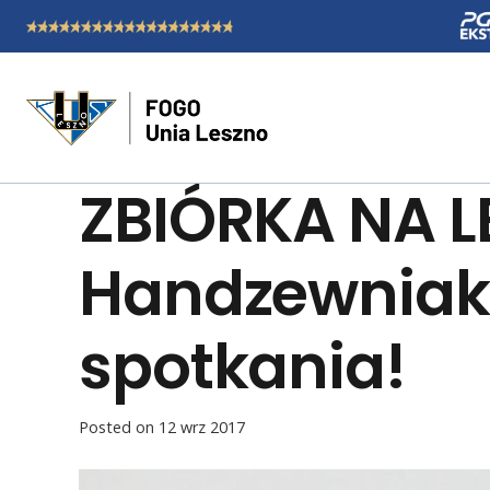
ZBIÓRKA NA L
Handzewniaka
spotkania!
Posted on
12 wrz 2017