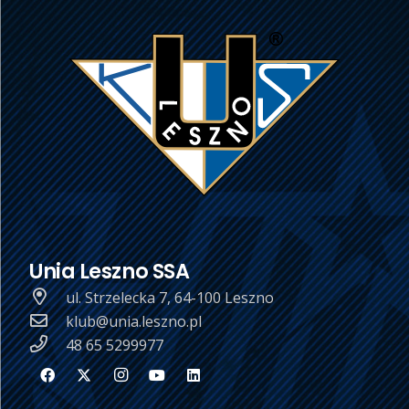
Unia Leszno SSA
ul. Strzelecka 7, 64-100 Leszno
klub@unia.leszno.pl
48 65 5299977