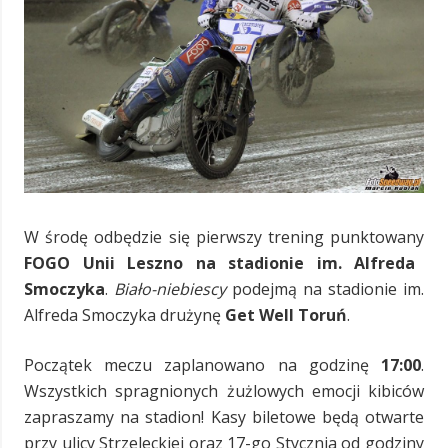
W środę odbędzie się pierwszy trening punktowany
FOGO Unii Leszno na stadionie im. Alfreda
Smoczyka
.
Biało-niebiescy
podejmą na stadionie im.
Alfreda Smoczyka drużynę
Get Well Toruń
.
Początek meczu zaplanowano na godzinę
17:00
.
Wszystkich spragnionych żużlowych emocji kibiców
zapraszamy na stadion! Kasy biletowe będą otwarte
przy ulicy Strzeleckiej oraz 17-go Stycznia od godziny