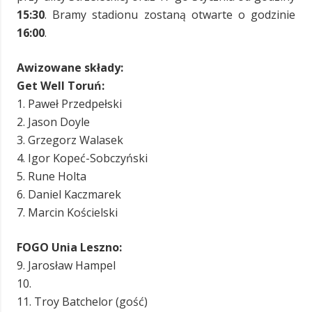
15:30
. Bramy stadionu zostaną otwarte o godzinie
16:00
.
Awizowane składy:
Get Well Toruń:
1. Paweł Przedpełski
2. Jason Doyle
3. Grzegorz Walasek
4. Igor Kopeć-Sobczyński
5. Rune Holta
6. Daniel Kaczmarek
7. Marcin Kościelski
FOGO Unia Leszno:
9. Jarosław Hampel
10.
11. Troy Batchelor (gość)