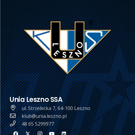
Unia Leszno SSA
ul. Strzelecka 7, 64-100 Leszno
klub@unia.leszno.pl
48 65 5299977