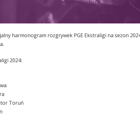
cjalny harmonogram rozgrywek PGE Ekstraligi na sezon 2024
a.
ligi 2024:
owa
ra
ator Toruń
n