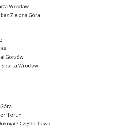
arta Wrocław
ubaz Zielona Góra
z
zno
tal Gorzów
d Sparta Wrocław
 Góra
tor Toruń
łókniarz Częstochowa