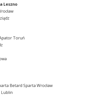
a Leszno
Wrocław
ziądz
 Apator Toruń
dz
howa
parta Betard Sparta Wrocław
 Lublin