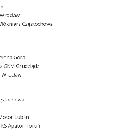
in
 Wrocław
Włókniarz Częstochowa
elona Góra
cz GKM Grudziądz
a Wrocław
zęstochowa
Motor Lublin
s KS Apator Toruń