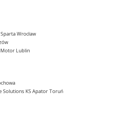
 Sparta Wrocław
rzów
 Motor Lublin
tochowa
e Solutions KS Apator Toruń