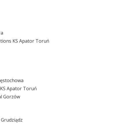
ra
tions KS Apator Toruń
zęstochowa
 KS Apator Toruń
al Gorzów
 Grudziądz