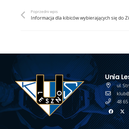
Poprzedni wpis
Informacja dla kibiców wybierających się do Z
Unia Le
ul. S
klub@
48 65