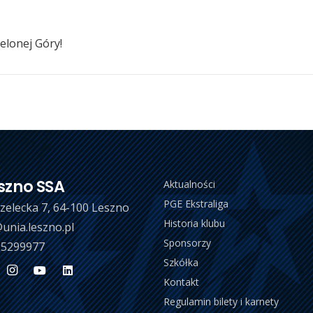
ielonej Góry!
szno SSA
Aktualności
PGE Ekstraliga
trzelecka 7, 64-100 Leszno
Historia klubu
unia.leszno.pl
Sponsorzy
 5299977
Szkółka
Kontakt
Regulamin bilety i karnety