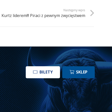
Następny wpis
Kurtz liderem!!! Piraci z pewnym zwycięstwem
BILETY
SKLEP