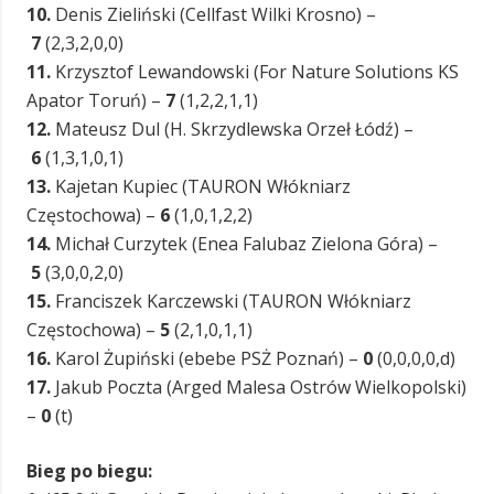
10.
Denis Zieliński (Cellfast Wilki Krosno) –
7
(2,3,2,0,0)
11.
Krzysztof Lewandowski (For Nature Solutions KS
Apator Toruń) –
7
(1,2,2,1,1)
12.
Mateusz Dul (H. Skrzydlewska Orzeł Łódź) –
6
(1,3,1,0,1)
13.
Kajetan Kupiec (TAURON Włókniarz
Częstochowa) –
6
(1,0,1,2,2)
14.
Michał Curzytek (Enea Falubaz Zielona Góra) –
5
(3,0,0,2,0)
15.
Franciszek Karczewski (TAURON Włókniarz
Częstochowa) –
5
(2,1,0,1,1)
16.
Karol Żupiński (ebebe PSŻ Poznań) –
0
(0,0,0,0,d)
17.
Jakub Poczta (Arged Malesa Ostrów Wielkopolski)
–
0
(t)
Bieg po biegu: