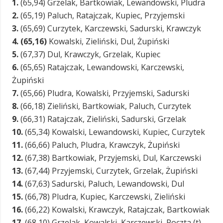
1.
(65,94) Grzelak, Bartkowiak, Lewandowski, Pludra
2.
(65,19) Paluch, Ratajczak, Kupiec, Przyjemski
3.
(65,69) Curzytek, Karczewski, Sadurski, Krawczyk
4. (65,16)
Kowalski, Zieliński, Dul, Żupiński
5.
(67,37) Dul, Krawczyk, Grzelak, Kupiec
6.
(65,65) Ratajczak, Lewandowski, Karczewski,
Żupiński
7.
(65,66) Pludra, Kowalski, Przyjemski, Sadurski
8.
(66,18) Zieliński, Bartkowiak, Paluch, Curzytek
9.
(66,31) Ratajczak, Zieliński, Sadurski, Grzelak
10.
(65,34) Kowalski, Lewandowski, Kupiec, Curzytek
11.
(66,66) Paluch, Pludra, Krawczyk, Żupiński
12.
(67,38) Bartkowiak, Przyjemski, Dul, Karczewski
13.
(67,44) Przyjemski, Curzytek, Grzelak, Żupiński
14.
(67,63) Sadurski, Paluch, Lewandowski, Dul
15.
(66,78) Pludra, Kupiec, Karczewski, Zieliński
16.
(66,22) Kowalski, Krawczyk, Ratajczak, Bartkowiak
17.
(68,10) Grzelak, Kowalski, Karczewski, Poczta (t)