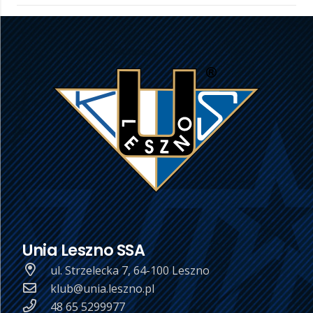
Unia Leszno SSA
ul. Strzelecka 7, 64-100 Leszno
klub@unia.leszno.pl
48 65 5299977