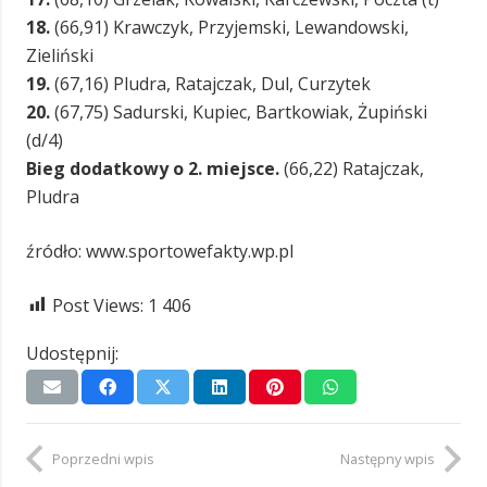
18.
(66,91) Krawczyk, Przyjemski, Lewandowski,
Zieliński
19.
(67,16) Pludra, Ratajczak, Dul, Curzytek
20.
(67,75) Sadurski, Kupiec, Bartkowiak, Żupiński
(d/4)
Bieg dodatkowy o 2. miejsce.
(66,22) Ratajczak,
Pludra
źródło: www.sportowefakty.wp.pl
Post Views:
1 406
Udostępnij:
Poprzedni wpis
Następny wpis