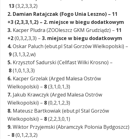
13
(3,2,3,3,2)
2. Damian Ratajczak (Fogo Unia Leszno) – 11
+3 (2,3,3,1,2) – 2. miejsce w biegu dodatkowym
3.
Kacper Pludra (ZOOleszcz GKM Grudziądz) –
11
+2
(0,3,2,3,3) –
3. miejsce w biegu dodatkowym
4.
Oskar Paluch (ebut.pl Stal Gorzów Wielkopolski) –
9
(3,1,3,2,w)
5.
Krzysztof Sadurski (Cellfast Wilki Krosno) –
8
(1,0,1,3,3)
6.
Kacper Grzelak (Arged Malesa Ostrów
Wielkopolski) –
8
(3,1,0,1,3)
7.
Jakub Krawczyk (Arged Malesa Ostrów
Wielkopolski) –
8
(0,2,1,2,3)
8.
Mateusz Bartkowiak (ebut.pl Stal Gorzów
Wielkopolski) –
8
(2,2,3,0,1)
9.
Wiktor Przyjemski (Abramczyk Polonia Bydgoszcz)
–
8
(0,1,2,3,2)