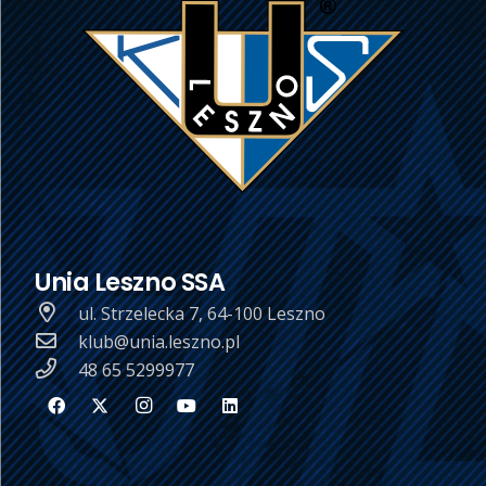
Unia Leszno SSA
ul. Strzelecka 7, 64-100 Leszno
klub@unia.leszno.pl
48 65 5299977