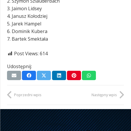
2. Szymon Szlauderbach
3. Jaimon Lidsey
4. Janusz Kołodziej
5. Jarek Hampel
6. Dominik Kubera
7. Bartek Smektała
Post Views:
614
Udostępnij:
Poprzedni wpis
Następny wpis