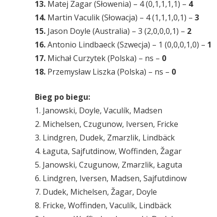
13.
Matej Zagar (Słowenia) – 4 (0,1,1,1,1) –
4
14.
Martin Vaculik (Słowacja) – 4 (1,1,1,0,1) –
3
15.
Jason Doyle (Australia) – 3 (2,0,0,0,1) –
2
16.
Antonio Lindbaeck (Szwecja) – 1 (0,0,0,1,0) –
1
17.
Michał Curzytek (Polska) – ns –
0
18.
Przemysław Liszka (Polska) – ns –
0
Bieg po biegu:
1. Janowski, Doyle, Vaculík, Madsen
2. Michelsen, Czugunow, Iversen, Fricke
3. Lindgren, Dudek, Zmarzlik, Lindbäck
4. Łaguta, Sajfutdinow, Woffinden, Žagar
5. Janowski, Czugunow, Zmarzlik, Łaguta
6. Lindgren, Iversen, Madsen, Sajfutdinow
7. Dudek, Michelsen, Žagar, Doyle
8. Fricke, Woffinden, Vaculík, Lindbäck