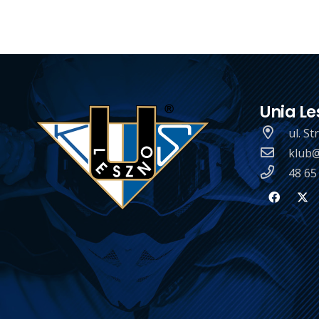
Unia Le
ul. S
klub@
48 65