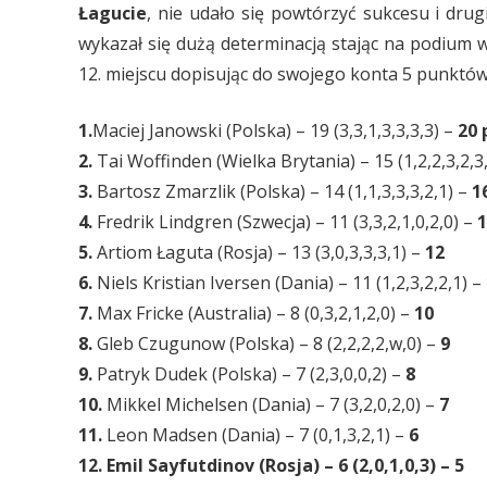
Łagucie
, nie udało się powtórzyć sukcesu i dru
wykazał się dużą determinacją stając na podium 
12. miejscu dopisując do swojego konta 5 punktów
1.
Maciej Janowski (Polska) – 19 (3,3,1,3,3,3,3) –
20 
2.
Tai Woffinden (Wielka Brytania) – 15 (1,2,2,3,2,3
3.
Bartosz Zmarzlik (Polska) – 14 (1,1,3,3,3,2,1) –
1
4.
Fredrik Lindgren (Szwecja) – 11 (3,3,2,1,0,2,0) –
1
5.
Artiom Łaguta (Rosja) – 13 (3,0,3,3,3,1) –
12
6.
Niels Kristian Iversen (Dania) – 11 (1,2,3,2,2,1) –
7.
Max Fricke (Australia) – 8 (0,3,2,1,2,0) –
10
8.
Gleb Czugunow (Polska) – 8 (2,2,2,2,w,0) –
9
9.
Patryk Dudek (Polska) – 7 (2,3,0,0,2) –
8
10.
Mikkel Michelsen (Dania) – 7 (3,2,0,2,0) –
7
11.
Leon Madsen (Dania) – 7 (0,1,3,2,1) –
6
12
.
Emil Sayfutdinov (Rosja) – 6 (2,0,1,0,3) –
5