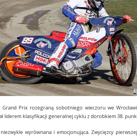
Grand Prix rozegraną sobotniego wieczoru we Wrocławiu.
ał liderem klasyfikacji generalnej cyklu z dorobkiem 38. pun
 niezwykle wyrównana i emocjonująca. Zwycięzcy pierwsze