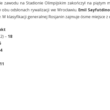
gie zawodu na Stadionie Olimpijskim zakończył na piątym m
w obu odsłonach rywalizacji we Wrocławiu.
Emil Sayfutdino
. W klasyfikacji generalnej Rosjanin zajmuje ósme miejsce z
pkt
,2) –
18
6
4
11