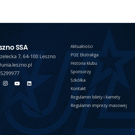
szno SSA
Aktualności
PGE Ekstraliga
trzelecka 7, 64-100 Leszno
Historia klubu
unia.leszno.pl
Sponsorzy
 5299977
Szkółka
Kontakt
Regulamin bilety i karnety
Regulamin imprezy masowej