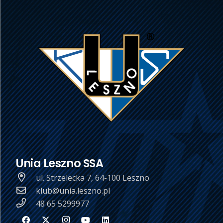
Unia Leszno SSA
ul. Strzelecka 7, 64-100 Leszno
klub@unia.leszno.pl
48 65 5299977