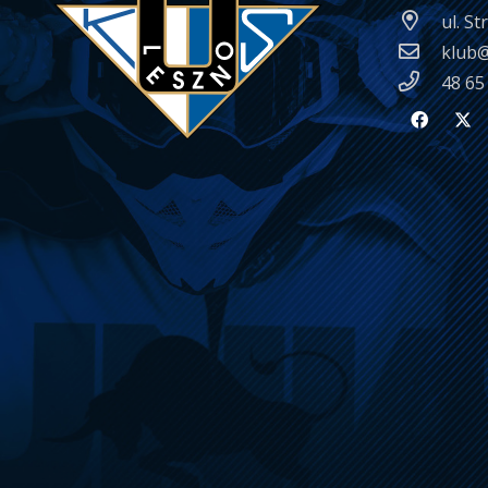
ul. S
klub@
48 65