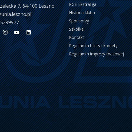
PGE Ekstraliga
trzelecka 7, 64-100 Leszno
Historia klubu
unia.leszno.pl
Sponsorzy
 5299977
Szkółka
Kontakt
Regulamin bilety i karnety
Regulamin imprezy masowej