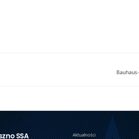
Bauhaus-L
szno SSA
Aktualności