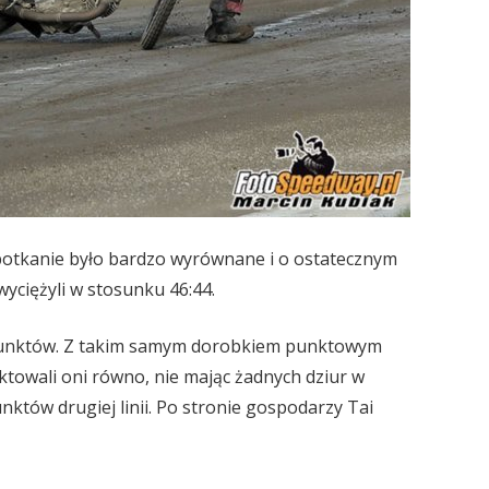
potkanie było bardzo wyrównane i o ostatecznym
yciężyli w stosunku 46:44.
1 punktów. Z takim samym dorobkiem punktowym
nktowali oni równo, nie mając żadnych dziur w
któw drugiej linii. Po stronie gospodarzy Tai