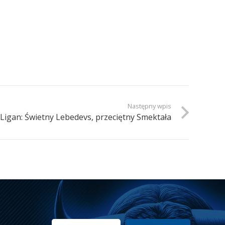
Następny wpis
igan: Świetny Lebedevs, przeciętny Smektała