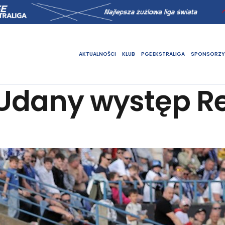
AKTUALNOŚCI
KLUB
PGE EKSTRALIGA
SPONSORZY
 Udany występ R