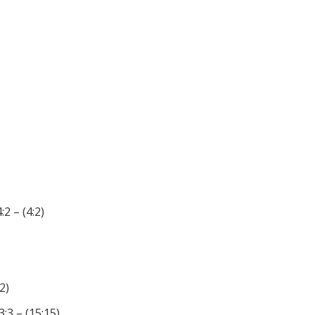
2 – (4:2)
2)
:3 – (15:15)