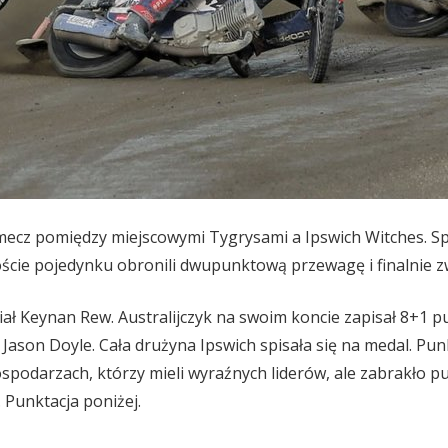
mecz pomiędzy miejscowymi Tygrysami a Ipswich Witches. S
oście pojedynku obronili dwupunktową przewagę i finalnie zw
ał Keynan Rew. Australijczyk na swoim koncie zapisał 8+
i Jason Doyle. Cała drużyna Ipswich spisała się na medal. Pu
odarzach, którzy mieli wyraźnych liderów, ale zabrakło pun
 Punktacja poniżej.