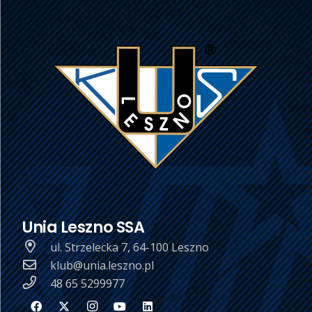
Unia Leszno SSA
ul. Strzelecka 7, 64-100 Leszno
klub@unia.leszno.pl
48 65 5299977