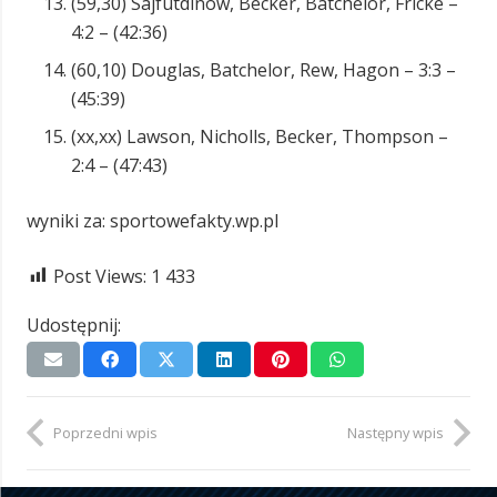
(59,30) Sajfutdinow, Becker, Batchelor, Fricke –
4:2 – (42:36)
(60,10) Douglas, Batchelor, Rew, Hagon – 3:3 –
(45:39)
(xx,xx) Lawson, Nicholls, Becker, Thompson –
2:4 – (47:43)
wyniki za: sportowefakty.wp.pl
Post Views:
1 433
Udostępnij:
Poprzedni wpis
Następny wpis