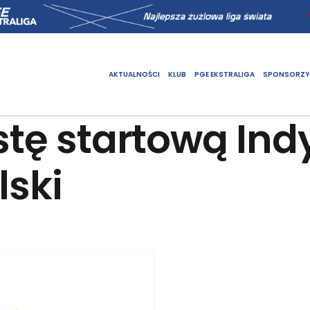
AKTUALNOŚCI
KLUB
PGE EKSTRALIGA
SPONSORZY
istę startową In
lski