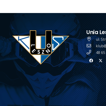
Unia Le
ul. S
klub@
48 65