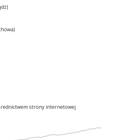
ądz)
chowa)
średnictwem strony internetowej