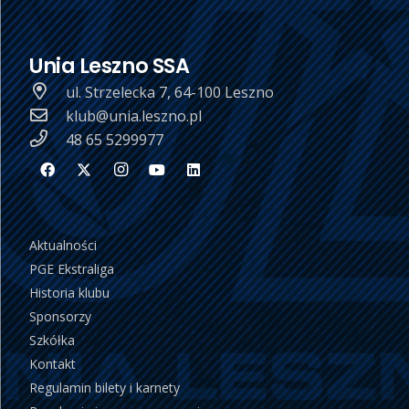
Unia Leszno SSA
ul. Strzelecka 7, 64-100 Leszno
klub@unia.leszno.pl
48 65 5299977
Aktualności
PGE Ekstraliga
Historia klubu
Sponsorzy
Szkółka
Kontakt
Regulamin bilety i karnety