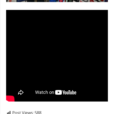
Post Views:
588