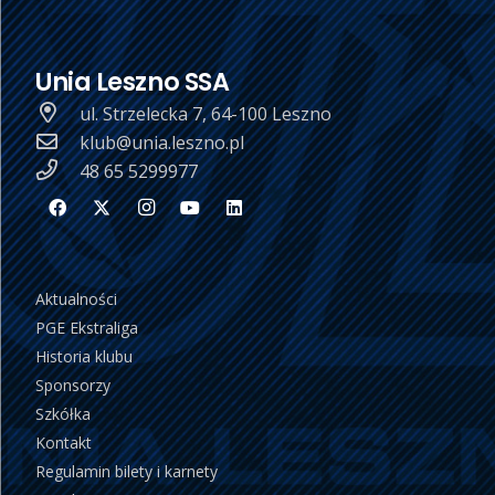
Unia Leszno SSA
ul. Strzelecka 7, 64-100 Leszno
klub@unia.leszno.pl
48 65 5299977
Aktualności
PGE Ekstraliga
Historia klubu
Sponsorzy
Szkółka
Kontakt
Regulamin bilety i karnety