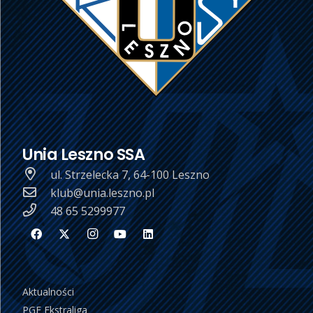
Unia Leszno SSA
ul. Strzelecka 7, 64-100 Leszno
klub@unia.leszno.pl
48 65 5299977
Aktualności
PGE Ekstraliga