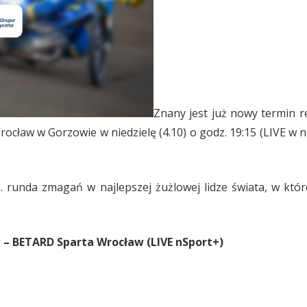
Znany jest już nowy termin r
w w Gorzowie w niedzielę (4.10) o godz. 19:15 (LIVE w nSpor
8. runda zmagań w najlepszej żużlowej lidze świata, w k
w – BETARD Sparta Wrocław (LIVE nSport+)