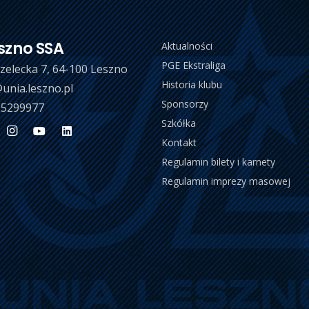
szno SSA
Aktualności
PGE Ekstraliga
trzelecka 7, 64-100 Leszno
Historia klubu
unia.leszno.pl
Sponsorzy
 5299977
Szkółka
Kontakt
Regulamin bilety i karnety
Regulamin imprezy masowej