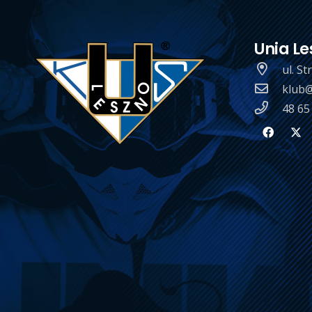
Unia Le
ul. S
klub@
48 65