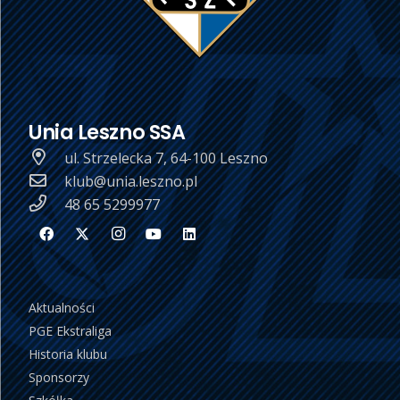
Unia Leszno SSA
ul. Strzelecka 7, 64-100 Leszno
klub@unia.leszno.pl
48 65 5299977
Aktualności
PGE Ekstraliga
Historia klubu
Sponsorzy