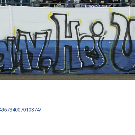
2496734007010874/