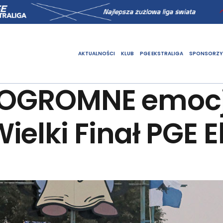
AKTUALNOŚCI
KLUB
PGE EKSTRALIGA
SPONSORZY
ę OGROMNE emoc
elki Finał PGE Ek