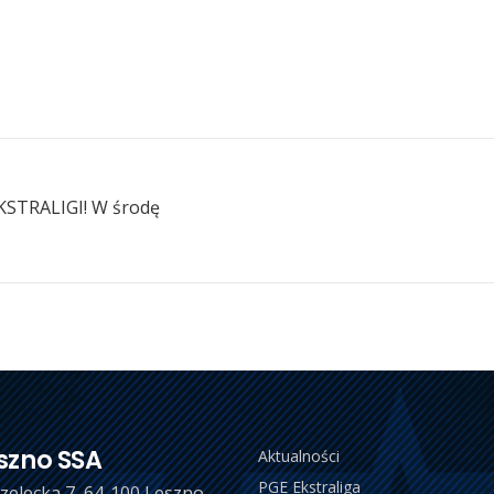
EKSTRALIGI! W środę
szno SSA
Aktualności
PGE Ekstraliga
trzelecka 7, 64-100 Leszno