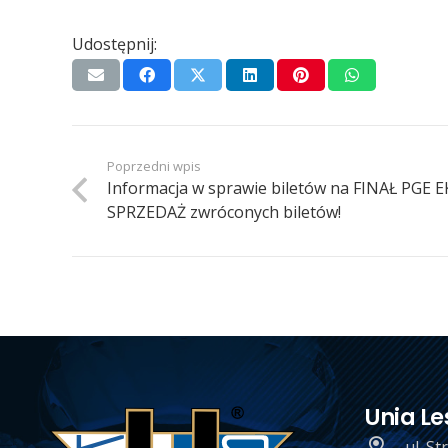
Udostępnij:
Poprzedni wpis
Informacja w sprawie biletów na FINAŁ PGE 
SPRZEDAŻ zwróconych biletów!
Unia Le
ul. S