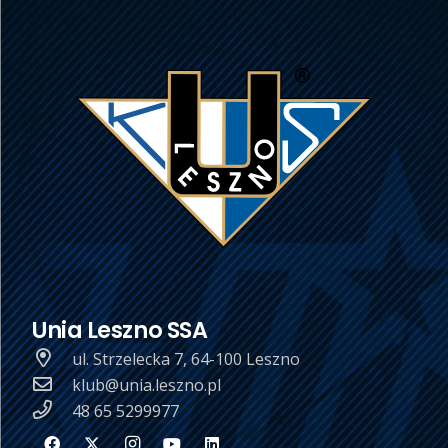
Unia Leszno SSA
ul. Strzelecka 7, 64-100 Leszno
klub@unia.leszno.pl
48 65 5299977