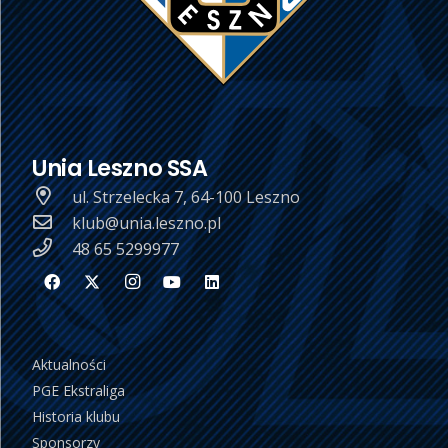
Unia Leszno SSA
ul. Strzelecka 7, 64-100 Leszno
klub@unia.leszno.pl
48 65 5299977
Aktualności
PGE Ekstraliga
Historia klubu
Sponsorzy