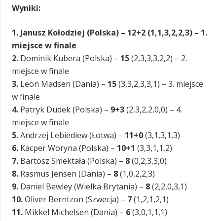
Wyniki:
1.
Janusz Kołodziej (Polska) – 12+2 (1,1,3,2,2,3) – 1.
miejsce w finale
2.
Dominik Kubera (Polska) –
15
(2,3,3,3,2,2) – 2.
miejsce w finale
3.
Leon Madsen (Dania) –
15
(3,3,2,3,3,1) – 3. miejsce
w finale
4.
Patryk Dudek (Polska) –
9+3
(2,3,2,2,0,0) – 4.
miejsce w finale
5.
Andrzej Lebiediew (Łotwa) –
11+0
(3,1,3,1,3)
6.
Kacper Woryna (Polska) –
10+1
(3,3,1,1,2)
7.
Bartosz Smektała (Polska) –
8
(0,2,3,3,0)
8.
Rasmus Jensen (Dania) –
8
(1,0,2,2,3)
9.
Daniel Bewley (Wielka Brytania) –
8
(2,2,0,3,1)
10.
Oliver Berntzon (Szwecja) –
7
(1,2,1,2,1)
11.
Mikkel Michelsen (Dania) –
6
(3,0,1,1,1)