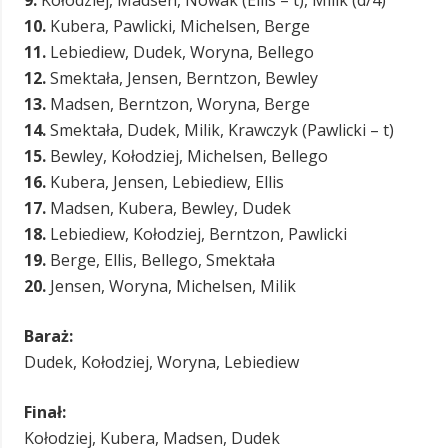
9.
Kołodziej, Madsen, Nowak (Ellis – t), Milik (d/4)
10.
Kubera, Pawlicki, Michelsen, Berge
11.
Lebiediew, Dudek, Woryna, Bellego
12.
Smektała, Jensen, Berntzon, Bewley
13.
Madsen, Berntzon, Woryna, Berge
14.
Smektała, Dudek, Milik, Krawczyk (Pawlicki – t)
15.
Bewley, Kołodziej, Michelsen, Bellego
16.
Kubera, Jensen, Lebiediew, Ellis
17.
Madsen, Kubera, Bewley, Dudek
18.
Lebiediew, Kołodziej, Berntzon, Pawlicki
19.
Berge, Ellis, Bellego, Smektała
20.
Jensen, Woryna, Michelsen, Milik
Baraż:
Dudek, Kołodziej, Woryna, Lebiediew
Finał:
Kołodziej, Kubera, Madsen, Dudek