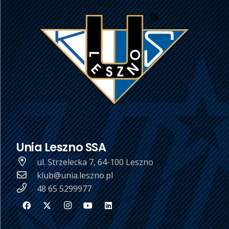
Unia Leszno SSA
ul. Strzelecka 7, 64-100 Leszno
klub@unia.leszno.pl
48 65 5299977