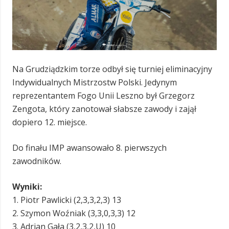
Na Grudziądzkim torze odbył się turniej eliminacyjny
Indywidualnych Mistrzostw Polski. Jedynym
reprezentantem Fogo Unii Leszno był Grzegorz
Zengota, który zanotował słabsze zawody i zajął
dopiero 12. miejsce.
Do finału IMP awansowało 8. pierwszych
zawodników.
Wyniki:
1. Piotr Pawlicki (2,3,3,2,3) 13
2. Szymon Woźniak (3,3,0,3,3) 12
3. Adrian Gała (3,2,3,2,U) 10