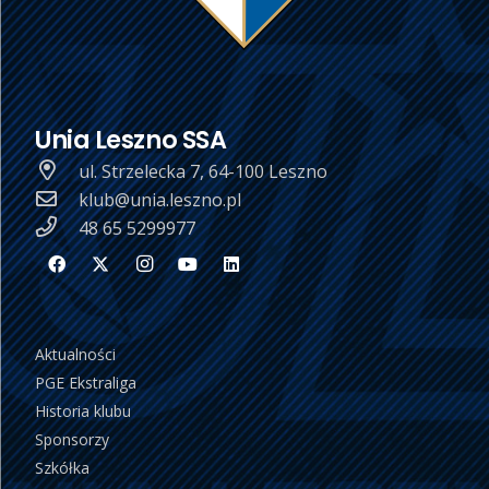
Unia Leszno SSA
ul. Strzelecka 7, 64-100 Leszno
klub@unia.leszno.pl
48 65 5299977
Aktualności
PGE Ekstraliga
Historia klubu
Sponsorzy
Szkółka