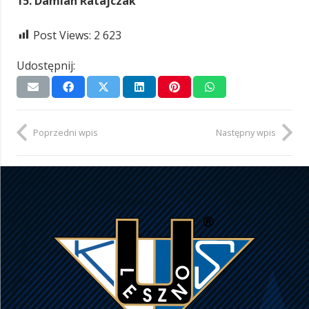
15. Damian Ratajczak
Post Views:
2 623
Udostępnij:
Poprzedni wpis
Następny wpis