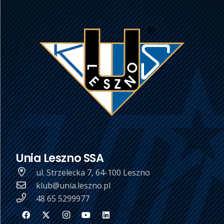
Unia Leszno SSA
ul. Strzelecka 7, 64-100 Leszno
klub@unia.leszno.pl
48 65 5299977