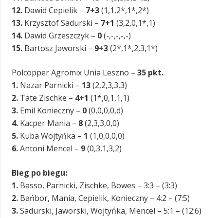
12.
Dawid Cepielik –
7+3
(1,1,2*,1*,2*)
13.
Krzysztof Sadurski –
7+1
(3,2,0,1*,1)
14.
Dawid Grzeszczyk –
0
(-,-,-,-,-)
15.
Bartosz Jaworski –
9+3
(2*,1*,2,3,1*)
Polcopper Agromix Unia Leszno –
35 pkt.
1.
Nazar Parnicki –
13
(2,2,3,3,3)
2.
Tate Zischke –
4+1
(1*,0,1,1,1)
3.
Emil Konieczny –
0
(0,0,0,0,d)
4.
Kacper Mania –
8
(2,3,3,0,0)
5.
Kuba Wojtyńka –
1
(1,0,0,0,0)
6.
Antoni Mencel –
9
(0,3,1,3,2)
Bieg po biegu:
1.
Basso, Parnicki, Zischke, Bowes – 3:3 – (3:3)
2.
Bańbor, Mania, Cepielik, Konieczny – 4:2 – (7:5)
3.
Sadurski, Jaworski, Wojtyńka, Mencel – 5:1 – (12:6)