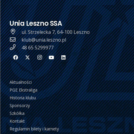
Unia Leszno SSA
ul. Strzelecka 7, 64-100 Leszno
klub@unia.leszno.pl
48 65 5299977
Aktualności
PGE Ekstraliga
Historia klubu
Sponsorzy
Szkółka
Kontakt
Regulamin bilety i karnety