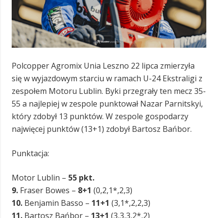
Polcopper Agromix Unia Leszno 22 lipca zmierzyła
się w wyjazdowym starciu w ramach U-24 Ekstraligi z
zespołem Motoru Lublin. Byki przegrały ten mecz 35-
55 a najlepiej w zespole punktował Nazar Parnitskyi,
który zdobył 13 punktów. W zespole gospodarzy
najwięcej punktów (13+1) zdobył Bartosz Bańbor.
Punktacja:
Motor Lublin –
55 pkt.
9.
Fraser Bowes –
8+1
(0,2,1*,2,3)
10.
Benjamin Basso –
11+1
(3,1*,2,2,3)
11.
Bartosz Bańbor –
13+1
(3,3,3,2*,2)