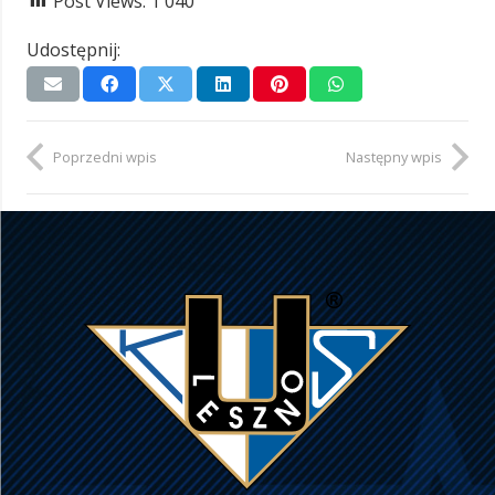
Post Views:
1 040
Udostępnij:
Poprzedni wpis
Następny wpis