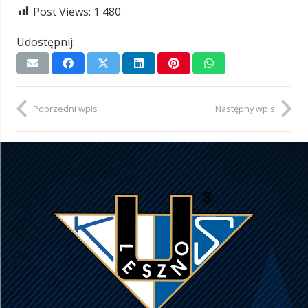
Post Views:
1 480
Udostępnij:
Poprzedni wpis
Następny wpis