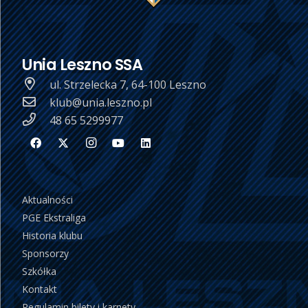
Unia Leszno SSA
ul. Strzelecka 7, 64-100 Leszno
klub@unia.leszno.pl
48 65 5299977
Aktualności
PGE Ekstraliga
Historia klubu
Sponsorzy
Szkółka
Kontakt
Regulamin bilety i karnety