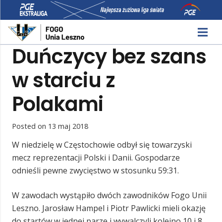
Duńczycy bez szans
w starciu z
Polakami
Posted on
13 maj 2018
W niedzielę w Częstochowie odbył się towarzyski
mecz reprezentacji Polski i Danii. Gospodarze
odnieśli pewne zwycięstwo w stosunku 59:31.
W zawodach wystąpiło dwóch zawodników Fogo Unii
Leszno. Jarosław Hampel i Piotr Pawlicki mieli okazję
do startów w jednej parze i wywalczyli kolejno 10 i 8