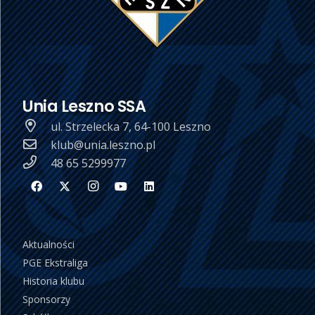
Unia Leszno SSA
ul. Strzelecka 7, 64-100 Leszno
klub@unia.leszno.pl
48 65 5299977
Aktualności
PGE Ekstraliga
Historia klubu
Sponsorzy